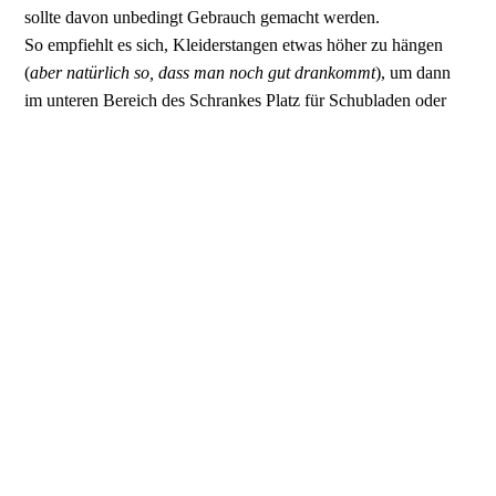
sollte davon unbedingt Gebrauch gemacht werden.
So empfiehlt es sich, Kleiderstangen etwas höher zu hängen
(
aber natürlich so, dass man noch gut drankommt
), um dann
im unteren Bereich des Schrankes Platz für Schubladen oder
Einlegeböden mit Boxen zu haben. Ganz oben kann dann gut
nochmal ein Einlegeboden platziert werden, auf dem Dinge
gelagert werden, die nicht so häufig benötigt werden, wie z.B.
Kleidung der anderen Saison, Bettwäsche, Skiklamotten oder
sonstiges. Je nach eigenem Schrankmodell macht es Sinn, vor
dem Einräumen der Klamotten eine grobe Planung zu machen,
welche Kleiderkategorie optimal in welchem Schrankbereich
einsortiert werden kann.
Soweit meine fünf wichtigsten Tipps zur
Kleiderschrankordnung.
Motiviert? Dann nichts wie los mit dem Ordnen!
Bis zum nächsten Mal
Eure Nora